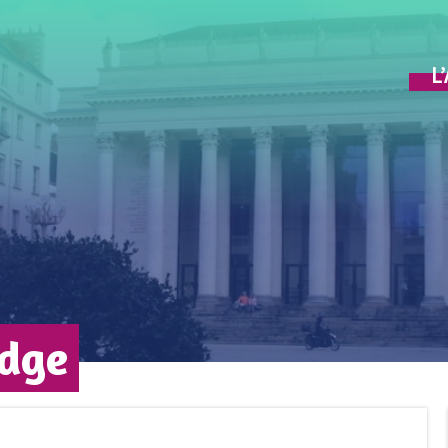
L
idge