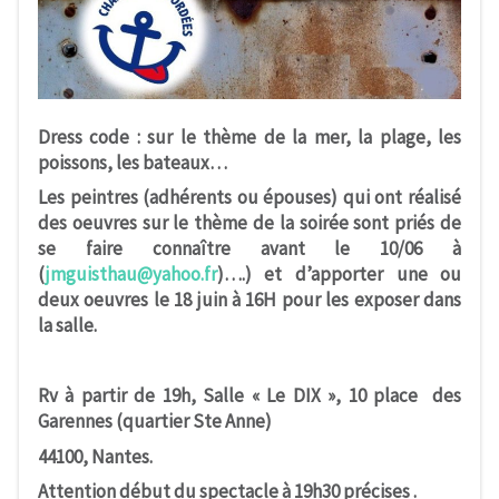
Dress code : sur le thème de la mer, la plage, les
poissons, les bateaux…
Les peintres (adhérents ou épouses) qui ont réalisé
des oeuvres s
ur le thème de la soirée sont priés de
se faire connaître avant le 10/06 à
(
jmguisthau@yahoo.fr
)….) et d’apporter une ou
deux oeuvres le 18 juin à 16H pour les exposer dans
la salle.
Rv
à
partir de 19h, Salle
«
Le DIX
»
, 10 place des
Garennes (quartier Ste Anne)
44100, Nantes.
Attention d
é
but du spectacle
à
19h30 pr
é
cises .