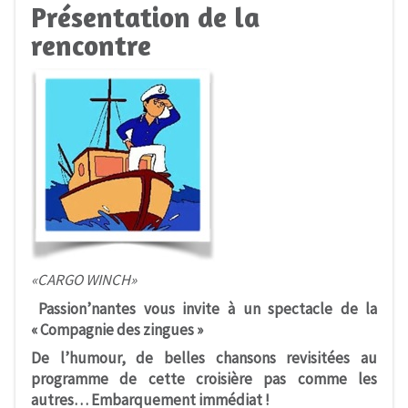
Présentation de la
rencontre
«CARGO WINCH»
Passion’nantes vous invite à un spectacle de la
« Compagnie des zingues »
De l
’
humour, de belles chansons revisit
é
es au
programme de cette croisi
è
re pas comme les
autres
…
Embarquement imm
é
diat
!