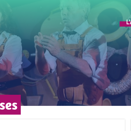
L
ses