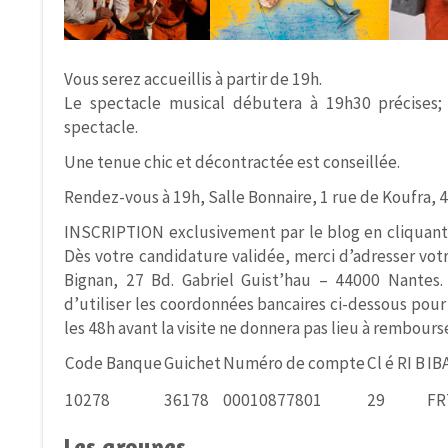
Vous serez accueillis à partir de 19h.
Le spectacle musical débutera à 19h30 précises; 
spectacle.
Une tenue chic et décontractée est conseillée.
Rendez-vous à 19h, Salle Bonnaire, 1 rue de Koufra,
INSCRIPTION exclusivement par le blog en cliquant 
Dès votre candidature validée, merci d’adresser votre
Bignan, 27 Bd. Gabriel Guist’hau – 44000 Nantes.
d’utiliser les coordonnées bancaires ci-dessous pou
les 48h avant la visite ne donnera pas lieu à rembour
Code Banque
Guichet
Numéro de compte
Cl é RI B
IB
10278
36178
00010877801
29
FR
Les groupes