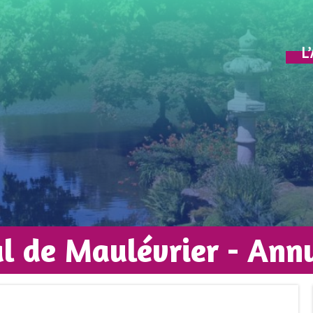
L
al de Maulévrier - Ann