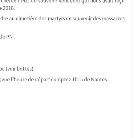
cheron ( Pdt du souvenir vendéen) qui nous avait reçu
re 2018.
dre au cimetière des martyrs en souvenir des massacres
de PN .
oc (voir bottes)
;
vue l’heure de départ comptez 1h15 de Nantes.