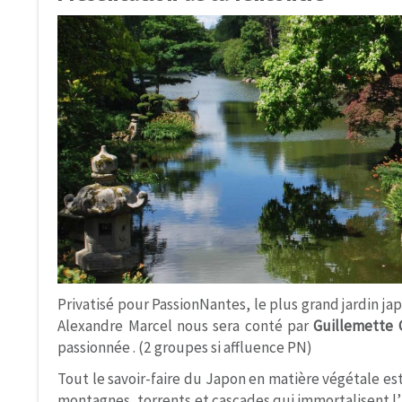
Privatisé pour PassionNantes, le plus grand jardin jap
Alexandre Marcel nous sera conté par
Guillemette
passionnée . (2 groupes si affluence PN)
Tout le savoir-faire du Japon en matière végétale est
montagnes, torrents et cascades qui immortalisent l’h